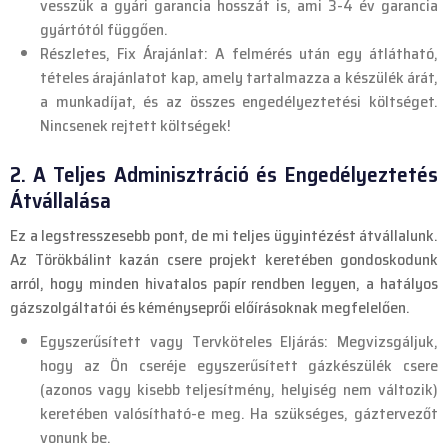
vesszük a gyári garancia hosszát is, ami 3-4 év garancia
gyártótól függően.
Részletes, Fix Árajánlat: A felmérés után egy átlátható,
tételes árajánlatot kap, amely tartalmazza a készülék árát,
a munkadíjat, és az összes engedélyeztetési költséget.
Nincsenek rejtett költségek!
2. A Teljes Adminisztráció és Engedélyeztetés
Átvállalása
Ez a legstresszesebb pont, de mi teljes ügyintézést átvállalunk.
Az Törökbálint kazán csere projekt keretében gondoskodunk
arról, hogy minden hivatalos papír rendben legyen, a hatályos
gázszolgáltatói és kéményseprői előírásoknak megfelelően.
Egyszerűsített vagy Tervköteles Eljárás: Megvizsgáljuk,
hogy az Ön cseréje egyszerűsített gázkészülék csere
(azonos vagy kisebb teljesítmény, helyiség nem változik)
keretében valósítható-e meg. Ha szükséges, gáztervezőt
vonunk be.