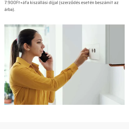
7.900Ft+áfa kiszállási díjjal (szerződés esetén beszámít az
árba).