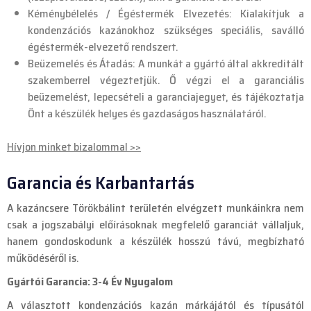
Kéménybélelés / Égéstermék Elvezetés: Kialakítjuk a
kondenzációs kazánokhoz szükséges speciális, saválló
égéstermék-elvezető rendszert.
Beüzemelés és Átadás: A munkát a gyártó által akkreditált
szakemberrel végeztetjük. Ő végzi el a garanciális
beüzemelést, lepecsételi a garanciajegyet, és tájékoztatja
Önt a készülék helyes és gazdaságos használatáról.
Hívjon minket bizalommal >>
Garancia és Karbantartás
A kazáncsere Törökbálint területén elvégzett munkáinkra nem
csak a jogszabályi előírásoknak megfelelő garanciát vállaljuk,
hanem gondoskodunk a készülék hosszú távú, megbízható
működéséről is.
Gyártói Garancia: 3-4 Év Nyugalom
A választott kondenzációs kazán márkájától és típusától