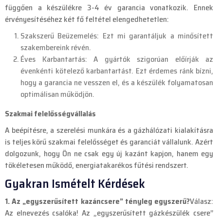
függően a készülékre 3-4 év garancia vonatkozik. Ennek
érvényesítéséhez két fő feltétel elengedhetetlen:
Szakszerű Beüzemelés: Ezt mi garantáljuk a minősített
szakembereink révén.
Éves Karbantartás: A gyártók szigorúan előírják az
évenkénti kötelező karbantartást. Ezt érdemes ránk bízni,
hogy a garancia ne vesszen el, és a készülék folyamatosan
optimálisan működjön.
Szakmai felelősségvállalás
A beépítésre, a szerelési munkára és a gázhálózati kialakításra
is teljes körű szakmai felelősséget és garanciát vállalunk. Azért
dolgozunk, hogy Ön ne csak egy új kazánt kapjon, hanem egy
tökéletesen működő, energiatakarékos fűtési rendszert.
Gyakran Ismételt Kérdések
1. Az „egyszerűsített kazáncsere” tényleg egyszerű?
Válasz:
Az elnevezés csalóka! Az „egyszerűsített gázkészülék csere”