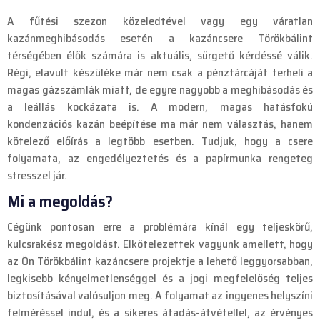
A fűtési szezon közeledtével vagy egy váratlan
kazánmeghibásodás esetén a kazáncsere Törökbálint
térségében élők számára is aktuális, sürgető kérdéssé válik.
Régi, elavult készüléke már nem csak a pénztárcáját terheli a
magas gázszámlák miatt, de egyre nagyobb a meghibásodás és
a leállás kockázata is. A modern, magas hatásfokú
kondenzációs kazán beépítése ma már nem választás, hanem
kötelező előírás a legtöbb esetben. Tudjuk, hogy a csere
folyamata, az engedélyeztetés és a papírmunka rengeteg
stresszel jár.
Mi a megoldás?
Cégünk pontosan erre a problémára kínál egy teljeskörű,
kulcsrakész megoldást. Elkötelezettek vagyunk amellett, hogy
az Ön Törökbálint kazáncsere projektje a lehető leggyorsabban,
legkisebb kényelmetlenséggel és a jogi megfelelőség teljes
biztosításával valósuljon meg. A folyamat az ingyenes helyszíni
felméréssel indul, és a sikeres átadás-átvétellel, az érvényes