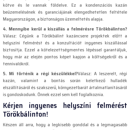
kötve és le vannak földelve. Ez a kondenzációs kazán
beüzemelésének és garanciájának elengedhetetlen feltétele
Magyarországon, a biztonságos üzemeltetés alapja.
4. Mennyibe kerül a kiszállás a felmérésre Törökbálinton?
Válasz: Cégünk a Törökbálint kazáncsere projektek előtt a
helyszíni felmérést és a konzultációt ingyenes kiszállással
biztosítja. Ezzel a kötelezettségmentes lépéssel garantáljuk,
hogy már az elején pontos képet kapjon a költségekről és a
tennivalókról.
5. Mi történik a régi készülékkel?
Válasz: A leszerelt, régi
kazán, valamint a bontás során keletkező hulladék
elszállításáról és szakszerű, környezetbarát ártalmatlanításáról
is gondoskodunk. Önnek ezzel sem kell foglalkoznia.
Kérjen ingyenes helyszíni felmérést
Törökbálinton!
Készen áll arra, hogy a legkisebb gonddal és a legmagasabb