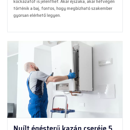
kockázatot is jelenthet. Akár éjszaka, akár hétvégén
történik a baj, fontos, hogy megbízható szakember
gyorsan elérhető legyen.
Nyílt égésterű kazán cseréje 5