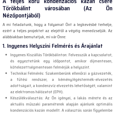
A teljes körű kondenzációs kazán csere
Törökbálint városában (Az Ön
Nézőpontjából)
A mi feladatunk, hogy a folyamat Önt a legkevésbé terhelje,
ezért a teljes projektet az elejétől a végéig menedzseljük. Az
alábbiakban bemutatjuk, mi vár Önre:
1. Ingyenes Helyszíni Felmérés és Árajánlat
Ingyenes Kiszállás Törökbálinton: Felvesszük a kapcsolatot,
és egyeztetünk egy időpontot, amikor díjmentesen,
kötelezettségmentesen felmérjük a helyszínt.
Technikai Felmérés: Szakemberünk ellenőrzi a gázvezeték,
a fűtési rendszer, a kémény/égéstermék-elvezetés
adottságait, a kondenzvíz elvezetés lehetőségét, valamint
az elektromos hálózatot (EPH).
Készülékválasztás: Az Ön igényei, a lakás mérete és az
aktuális műszaki paraméterek alapján ajánlunk optimális
kondenzációs kazán modellt. A választás során figyelembe