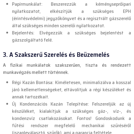
Papírmunkálat: Beszerezzük a kéményseprőipari
nyilatkozatot, elkészítjük a szükséges EPH
(érintésvédelmi) jegyzőkönyvet és a regisztrált gázszerelő
által szükséges minden szerelői nyilatkozatot.
Bejelentés: Elvégezzük a szükséges bejelentést a
gázszolgáltató felé.
3. A Szakszerű Szerelés és Beüzemelés
A fizikai munkálatok szakszerűen, tiszta és rendezett
munkavégzés mellett történnek.
Régi Kazán Bontása: Kíméletesen, minimalizálva a kosszal
járó kellemetlenségeket, eltávolítjuk a régi készüléket és
annak tartozékait.
Új Kondenzációs Kazán Telepítése: Felszereljük az új
készüléket, kialakítjuk a szükséges gáz-, víz-, és
kondenzvíz csatlakozásokat. Fontos! Gondoskodunk a
fűtési rendszer megfelelő mechanikai szűréséről
(iszapleválasztó, szűrők), ami a garancia feltétele.