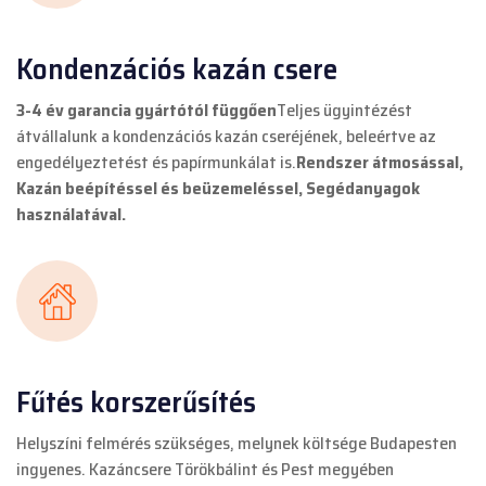
Kondenzációs kazán csere
3-4 év garancia gyártótól függően
Teljes ügyintézést
átvállalunk a kondenzációs kazán cseréjének, beleértve az
engedélyeztetést és papírmunkálat is.
Rendszer átmosással,
Kazán beépítéssel és beüzemeléssel, Segédanyagok
használatával.
Fűtés korszerűsítés
Helyszíni felmérés szükséges, melynek költsége Budapesten
ingyenes. Kazáncsere Törökbálint és Pest megyében