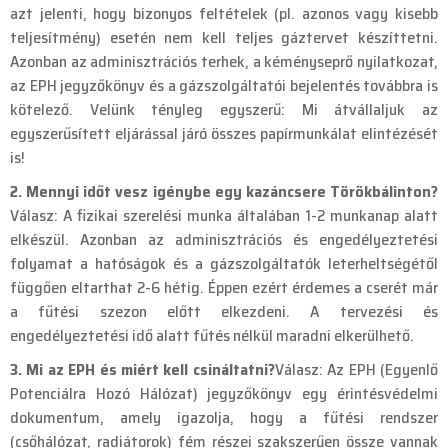
azt jelenti, hogy bizonyos feltételek (pl. azonos vagy kisebb
teljesítmény) esetén nem kell teljes gáztervet készíttetni.
Azonban az adminisztrációs terhek, a kéményseprő nyilatkozat,
az EPH jegyzőkönyv és a gázszolgáltatói bejelentés továbbra is
kötelező. Velünk tényleg egyszerű: Mi átvállaljuk az
egyszerűsített eljárással járó összes papírmunkálat elintézését
is!
2. Mennyi időt vesz igénybe egy kazáncsere Törökbálinton?
Válasz: A fizikai szerelési munka általában 1-2 munkanap alatt
elkészül. Azonban az adminisztrációs és engedélyeztetési
folyamat a hatóságok és a gázszolgáltatók leterheltségétől
függően eltarthat 2-6 hétig. Éppen ezért érdemes a cserét már
a fűtési szezon előtt elkezdeni. A tervezési és
engedélyeztetési idő alatt fűtés nélkül maradni elkerülhető.
3. Mi az EPH és miért kell csináltatni?
Válasz: Az EPH (Egyenlő
Potenciálra Hozó Hálózat) jegyzőkönyv egy érintésvédelmi
dokumentum, amely igazolja, hogy a fűtési rendszer
(csőhálózat, radiátorok) fém részei szakszerűen össze vannak