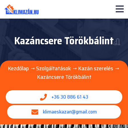
Kazáncsere Törökbálint
Kezdőlap
Szolgáltatások
Kazán szerelés
Kazáncsere Törökbálint
+36 30 886 61 43
klimaeskazan@gmail.com