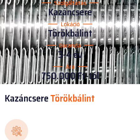
Szolgáltatás
Kazáncsere
Lokáció
Törökbálint
Garancia
3-4 év
Ára
750.000 Ft-tól
Kazáncsere
Törökbálint