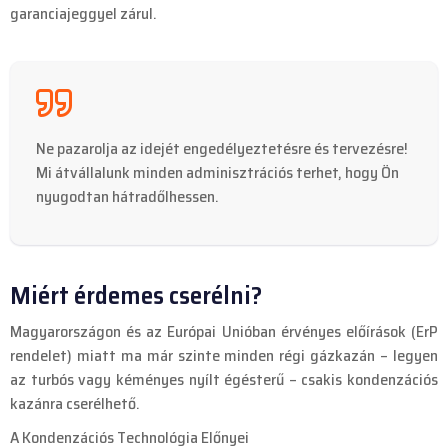
garanciajeggyel zárul.
Ne pazarolja az idejét engedélyeztetésre és tervezésre!
Mi átvállalunk minden adminisztrációs terhet, hogy Ön
nyugodtan hátradőlhessen.
Miért érdemes cserélni?
Magyarországon és az Európai Unióban érvényes előírások (ErP
rendelet) miatt ma már szinte minden régi gázkazán – legyen
az turbós vagy kéményes nyílt égésterű – csakis kondenzációs
kazánra cserélhető.
A Kondenzációs Technológia Előnyei