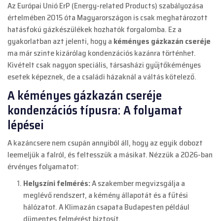
Az Európai Unió ErP (Energy-related Products) szabályozása
értelmében 2015 óta Magyarországon is csak meghatározott
hatásfokú gázkészülékek hozhatók forgalomba. Ez a
gyakorlatban azt jelenti, hogy a
kéményes gázkazán cseréje
ma már szinte kizárólag kondenzációs kazánra történhet.
Kivételt csak nagyon speciális, társasházi gyűjtőkéményes
esetek képeznek, de a családi házaknál a váltás kötelező.
A kéményes gázkazán cseréje
kondenzációs típusra: A folyamat
lépései
A kazáncsere nem csupán annyiból áll, hogy az egyik dobozt
leemeljük a falról, és feltesszük a másikat. Nézzük a 2026-ban
érvényes folyamatot:
Helyszíni felmérés:
A szakember megvizsgálja a
meglévő rendszert, a kémény állapotát és a fűtési
hálózatot. A
Klimazán csapata
Budapesten például
díjmentes felmérést biztosít.