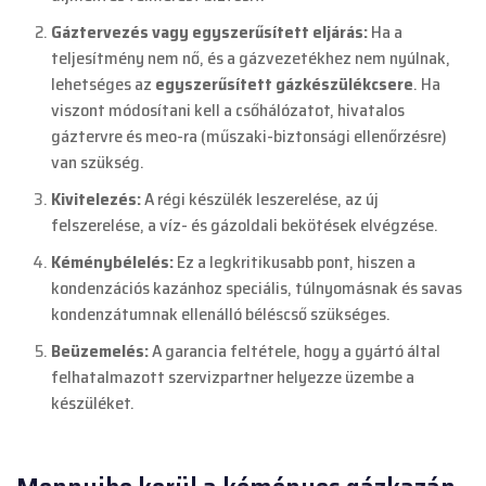
Gáztervezés vagy egyszerűsített eljárás:
Ha a
teljesítmény nem nő, és a gázvezetékhez nem nyúlnak,
lehetséges az
egyszerűsített gázkészülékcsere
. Ha
viszont módosítani kell a csőhálózatot, hivatalos
gáztervre és meo-ra (műszaki-biztonsági ellenőrzésre)
van szükség.
Kivitelezés:
A régi készülék leszerelése, az új
felszerelése, a víz- és gázoldali bekötések elvégzése.
Kéménybélelés:
Ez a legkritikusabb pont, hiszen a
kondenzációs kazánhoz speciális, túlnyomásnak és savas
kondenzátumnak ellenálló béléscső szükséges.
Beüzemelés:
A garancia feltétele, hogy a gyártó által
felhatalmazott szervizpartner helyezze üzembe a
készüléket.