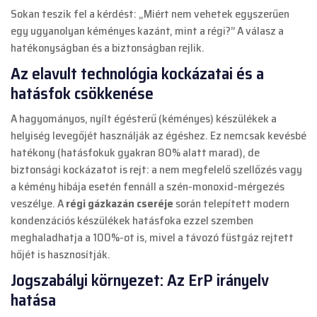
Sokan teszik fel a kérdést: „Miért nem vehetek egyszerűen
egy ugyanolyan kéményes kazánt, mint a régi?” A válasz a
hatékonyságban és a biztonságban rejlik.
Az elavult technológia kockázatai és a
hatásfok csökkenése
A hagyományos, nyílt égésterű (kéményes) készülékek a
helyiség levegőjét használják az égéshez. Ez nemcsak kevésbé
hatékony (hatásfokuk gyakran 80% alatt marad), de
biztonsági kockázatot is rejt: a nem megfelelő szellőzés vagy
a kémény hibája esetén fennáll a szén-monoxid-mérgezés
veszélye. A
régi gázkazán cseréje
során telepített modern
kondenzációs készülékek hatásfoka ezzel szemben
meghaladhatja a 100%-ot is, mivel a távozó füstgáz rejtett
hőjét is hasznosítják.
Jogszabályi környezet: Az ErP irányelv
hatása