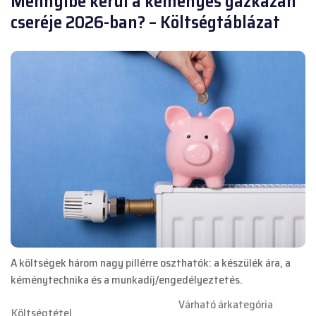
Mennyibe kerül a kéményes gázkazán
cseréje 2026-ban? – Költségtáblázat
A költségek három nagy pillérre oszthatók: a készülék ára, a
kéménytechnika és a munkadíj/engedélyeztetés.
Várható árkategória
Költségtétel