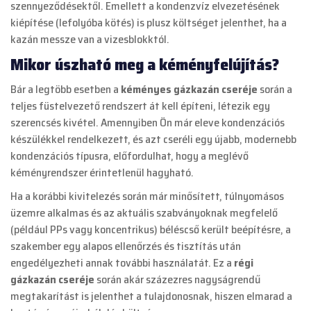
szennyeződésektől. Emellett a kondenzvíz elvezetésének
kiépítése (lefolyóba kötés) is plusz költséget jelenthet, ha a
kazán messze van a vizesblokktól.
Mikor úszható meg a kéményfelújítás?
Bár a legtöbb esetben a
kéményes gázkazán cseréje
során a
teljes füstelvezető rendszert át kell építeni, létezik egy
szerencsés kivétel. Amennyiben Ön már eleve kondenzációs
készülékkel rendelkezett, és azt cseréli egy újabb, modernebb
kondenzációs típusra, előfordulhat, hogy a meglévő
kéményrendszer érintetlenül hagyható.
Ha a korábbi kivitelezés során már minősített, túlnyomásos
üzemre alkalmas és az aktuális szabványoknak megfelelő
(például PPs vagy koncentrikus) béléscső került beépítésre, a
szakember egy alapos ellenőrzés és tisztítás után
engedélyezheti annak további használatát. Ez a
régi
gázkazán cseréje
során akár százezres nagyságrendű
megtakarítást is jelenthet a tulajdonosnak, hiszen elmarad a