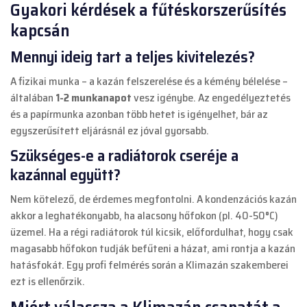
Gyakori kérdések a fűtéskorszerűsítés
kapcsán
Mennyi ideig tart a teljes kivitelezés?
A fizikai munka – a kazán felszerelése és a kémény bélelése –
általában
1-2 munkanapot
vesz igénybe. Az engedélyeztetés
és a papírmunka azonban több hetet is igényelhet, bár az
egyszerűsített eljárásnál ez jóval gyorsabb.
Szükséges-e a radiátorok cseréje a
kazánnal együtt?
Nem kötelező, de érdemes megfontolni. A kondenzációs kazán
akkor a leghatékonyabb, ha alacsony hőfokon (pl. 40-50°C)
üzemel. Ha a régi radiátorok túl kicsik, előfordulhat, hogy csak
magasabb hőfokon tudják befűteni a házat, ami rontja a kazán
hatásfokát. Egy profi felmérés során a
Klimazán
szakemberei
ezt is ellenőrzik.
Miért válassza a Klimazán csapatát a