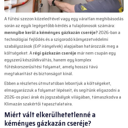
A fűtési szezon közeledtével vagy egy váratlan meghibásodás
során az egyik legégetőbb kérdés a tulajdonosok számára:
mennyibe kerül a kéményes gázkazán cseréje?
2026-ban a
technológiai fejlődés és a szigorodó környezetvédelmi
szabályozások (
ErP irányelvek
) alapjaiban határozzák meg a
költségeket. A
régi gázkazán cseréje
már nem csupán egy
egyszerű készülékváltás, hanem egy komplex
fűtéskorszerűsítési folyamat, amely hosszú távú
megtakarítást és biztonságot kínál.
Ebben a részletes útmutatóban lebontjuk a költségeket,
elmagyarázzuk a folyamat lépéseit, és segítünk eligazodni a
2026-os piaci árak és jogszabályok világában, támaszkodva a
Klimazán
szakértői tapasztalataira.
Miért vált elkerülhetetlenné a
kéményes gázkazán cseréje?