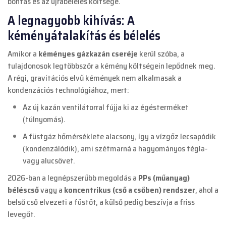
bontás és az újrabélelés költsége.
A legnagyobb kihívás: A
kéményátalakítás és bélelés
Amikor a
kéményes gázkazán cseréje
kerül szóba, a
tulajdonosok legtöbbször a kémény költségein lepődnek meg.
A régi, gravitációs elvű kémények nem alkalmasak a
kondenzációs technológiához, mert:
Az új kazán ventilátorral fújja ki az égésterméket
(túlnyomás).
A füstgáz hőmérséklete alacsony, így a vízgőz lecsapódik
(kondenzálódik), ami szétmarná a hagyományos tégla-
vagy alucsövet.
2026-ban a legnépszerűbb megoldás a
PPs (műanyag)
béléscső
vagy a
koncentrikus (cső a csőben) rendszer
, ahol a
belső cső elvezeti a füstöt, a külső pedig beszívja a friss
levegőt.