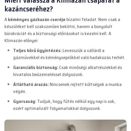
kazáncseréhez?
A
kéményes gázkazán cseréje
bizalmi feladat. Nem csak a
készüléket kell szakszerűen bekötni, hanem a bonyolult
bürokráciát és a biztonsági előírásokat is kezelni kell. A
Klimazán előnyei:
Teljes körű ügyintézés:
Levesszük a válláról a
gázművekkel és kéményseprőkkel való hadakozás terhét.
Garanciális biztonság:
Csak minőségi alkatrészekkel és
hivatalos beüzemeléssel dolgozunk.
Átlátható árazás:
Nincsenek rejtett költségek a munka
végén.
Gyorsaság:
Tudjuk, hogy fűtés nélkül egy nap is sok,
ezért optimalizált folyamatokkal dolgozunk.