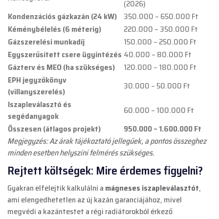
(2026)
Kondenzációs gázkazán (24 kW)
350.000 – 650.000 Ft
Kéménybélelés (6 méterig)
220.000 – 350.000 Ft
Gázszerelési munkadíj
150.000 – 250.000 Ft
Egyszerűsített csere ügyintézés
40.000 – 80.000 Ft
Gázterv és MEO (ha szükséges)
120.000 – 180.000 Ft
EPH jegyzőkönyv
30.000 – 50.000 Ft
(villanyszerelés)
Iszapleválasztó és
60.000 – 100.000 Ft
segédanyagok
Összesen (átlagos projekt)
950.000 – 1.600.000 Ft
Megjegyzés: Az árak tájékoztató jellegűek, a pontos összeghez
minden esetben helyszíni felmérés szükséges.
Rejtett költségek: Mire érdemes figyelni?
Gyakran elfelejtik kalkulálni a
mágneses iszapleválasztót
,
ami elengedhetetlen az új kazán garanciájához, mivel
megvédi a kazántestet a régi radiátorokból érkező