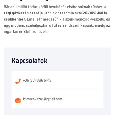
Bár az 1 millió forint körüli beruházás elsőre soknak tűnhet, a
régi gázkazán cseréje
után a gázszámla akár
20-30%-kal is
csökkenhet
. Emellett megszűnik a szén-monoxid-veszély, és
egy modern, szabályozható fűtési rendszert kapunk, amely az
ingatlan értékét is növeli.
Kapcsolatok
+36 (30) 886 6143
klimaeskazan@gmail.com